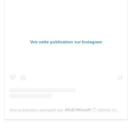
Voir cette publication sur Instagram
Une publication partagée par 𝙈𝙞𝙙𝙞/𝙈𝙞𝙣𝙪𝙞𝙩 🕛 (@midi.minuit)