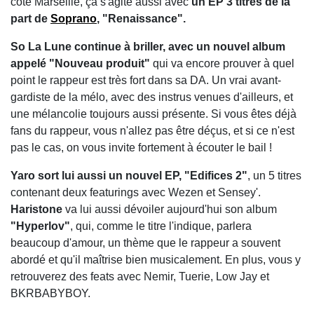
côté Marseille, ça s'agite aussi avec
un EP 3 titres de la
part de
Soprano
, "Renaissance".
So La Lune continue à briller, avec un nouvel album
appelé "Nouveau produit"
qui va encore prouver à quel
point le rappeur est très fort dans sa DA. Un vrai avant-
gardiste de la mélo, avec des instrus venues d'ailleurs, et
une mélancolie toujours aussi présente. Si vous êtes déjà
fans du rappeur, vous n'allez pas être déçus, et si ce n'est
pas le cas, on vous invite fortement à écouter le bail !
Yaro sort lui aussi un nouvel EP, "Edifices 2"
, un 5 titres
contenant deux featurings avec Wezen et Sensey'.
Haristone
va lui aussi dévoiler aujourd'hui son album
"Hyperlov"
, qui, comme le titre l'indique, parlera
beaucoup d'amour, un thème que le rappeur a souvent
abordé et qu'il maîtrise bien musicalement. En plus, vous y
retrouverez des feats avec Nemir, Tuerie, Low Jay et
BKRBABYBOY.