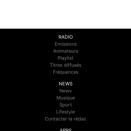
RADIO
Emissions
Animateurs
Playlist
Titres diffusés
Fréquences
NEWS
News
Musique
Sport
Lifestyle
Contacter la rédac
APPS