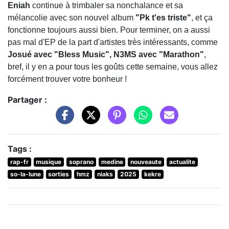
Eniah
continue à trimbaler sa nonchalance et sa
mélancolie avec son nouvel album
"Pk t'es triste"
, et ça
fonctionne toujours aussi bien. Pour terminer, on a aussi
pas mal d'EP de la part d'artistes très intéressants, comme
Josué avec "Bless Music", N3MS avec "Marathon"
,
bref, il y en a pour tous les goûts cette semaine, vous allez
forcément trouver votre bonheur !
Partager :
Tags :
rap-fr
musique
soprano
medine
nouveaute
actualite
so-la-lune
sorties
hmz
niaks
2025
kekre