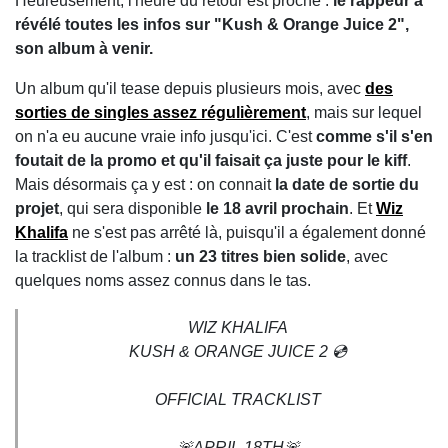
Heureusement, l'heure du retour est proche :
le rappeur a
révélé toutes les infos sur "Kush & Orange Juice 2",
son album à venir.
Un album qu'il tease depuis plusieurs mois, avec
des
sorties de singles assez régulièrement
, mais sur lequel
on n'a eu aucune vraie info jusqu'ici. C'est
comme s'il s'en
foutait de la promo et qu'il faisait ça juste pour le kiff
.
Mais désormais ça y est : on connait
la date de sortie du
projet
, qui sera disponible
le 18 avril prochain
. Et
Wiz
Khalifa
ne s'est pas arrêté là, puisqu'il a également donné
la tracklist de l'album :
un 23 titres bien solide
, avec
quelques noms assez connus dans le tas.
WIZ KHALIFA
KUSH & ORANGE JUICE 2 💿
OFFICIAL TRACKLIST
🚨APRIL 18TH🚨