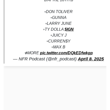
▫️DON TOLIVER
▫️GUNNA
▫️LARRY JUNE
▫️TY DOLLA
$IGN
▫️JUICY J
▫️CURREN$Y
▫️MAX B
➕MORE
pic.twitter.com/DQkEDfwkgp
— NFR Podcast (@nfr_podcast)
April 8, 2025