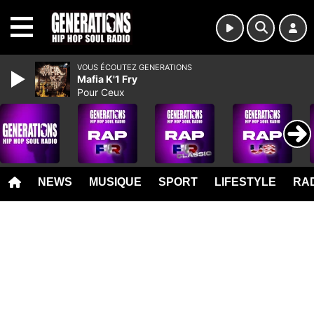
MENU
VOUS ÉCOUTEZ GENERATIONS
Mafia K'1 Fry
Pour Ceux
NEWS
MUSIQUE
SPORT
LIFESTYLE
RAD