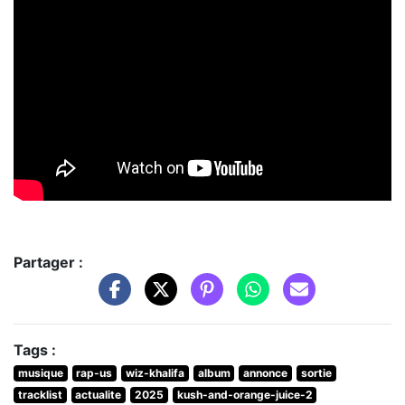
Partager :
Tags :
musique
rap-us
wiz-khalifa
album
annonce
sortie
tracklist
actualite
2025
kush-and-orange-juice-2