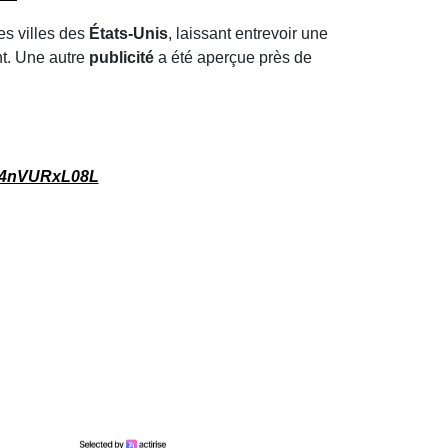
es villes des
États-Unis
, laissant entrevoir une
nt. Une autre
publicité
a été aperçue près de
m/4nVURxL08L