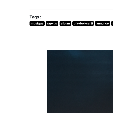
Tags :
musique
rap-us
album
playboi-carti
annonce