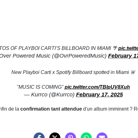
OS OF PLAYBOI CARTI’S BILLBOARD IN MIAMI 🌴
pic.twi
Over Powered Music (@OvrPoweredMusic)
February 1
New Playboi Carti x Spotify Billboard spotted in Miami 🚨
"MUSIC IS COMING"
pic.twitter.com/TBlpUV8Xuh
— Kurrco (@Kurrco)
February 17, 2025
nfin de la
confirmation tant attendue
d'un album imminent ? R