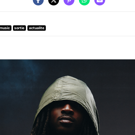
music
sortie
actualite