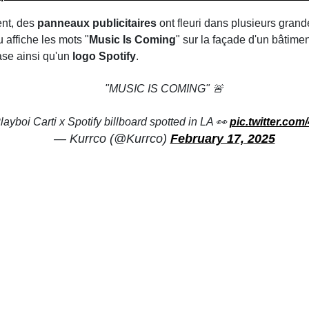
ent, des
panneaux publicitaires
ont fleuri dans plusieurs grand
 affiche les mots "
Music Is Coming
" sur la façade d'un bâtime
ase ainsi qu'un
logo Spotify
.
"MUSIC IS COMING" 🚨
ayboi Carti x Spotify billboard spotted in LA 👀
pic.twitter.co
— Kurrco (@Kurrco)
February 17, 2025