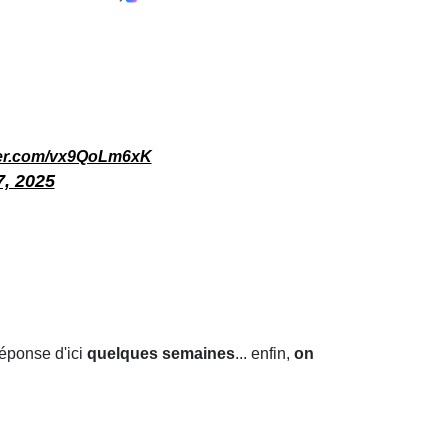
tter.com/vx9QoLm6xK
7, 2025
éponse d'ici
quelques semaines
... enfin,
on