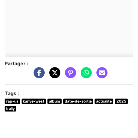
Partager :
Tags :
rap-us
kanye-west
album
date-de-sortie
actualite
2025
bully