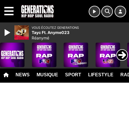
MENU
VOUS ÉCOUTEZ GENERATIONS
Tayc Ft. Anyme023
Réanymé
NEWS
MUSIQUE
SPORT
LIFESTYLE
RAD