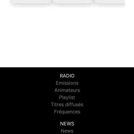
RADIO
Emissions
Animateurs
Playlist
Titres diffusés
Fréquences
NEWS
News