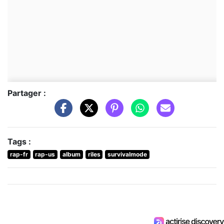
Partager :
Tags :
rap-fr
rap-us
album
riles
survivalmode