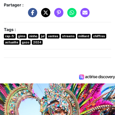
Partager :
Tags :
rap-fr
gims
ninho
jul
ventes
streams
milliard
chiffres
actualite
gazo
2024