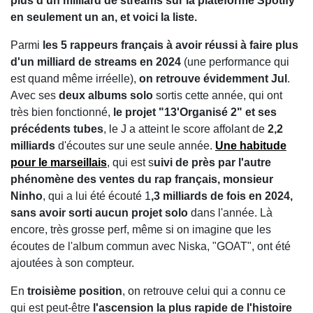
plus d'un milliard de streams sur la plateforme Spotify
en seulement un an, et voici la liste.
Parmi
les 5 rappeurs français à avoir réussi à faire plus
d'un milliard de streams en 2024
(une performance qui
est quand même irréelle),
on retrouve évidemment Jul
.
Avec ses
deux albums solo
sortis cette année, qui ont
très bien fonctionné,
le projet "13'Organisé 2" et ses
précédents tubes
, le J a atteint le score affolant de
2,2
milliards
d'écoutes sur une seule année.
Une habitude
pour le marseillais
, qui est s
uivi de près par l'autre
phénomène des ventes du rap français, monsieur
Ninho
, qui a lui été écouté 1
,3 milliards de fois en 2024,
sans avoir sorti aucun projet solo
dans l'année. Là
encore, très grosse perf, même si on imagine que les
écoutes de l'album commun avec Niska, "GOAT", ont été
ajoutées à son compteur.
En
troisième position
, on retrouve celui qui a connu ce
qui est peut-être
l'ascension la plus rapide de l'histoire