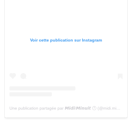
Voir cette publication sur Instagram
Une publication partagée par 𝙈𝙞𝙙𝙞/𝙈𝙞𝙣𝙪𝙞𝙩 🕛 (@midi.minuit)