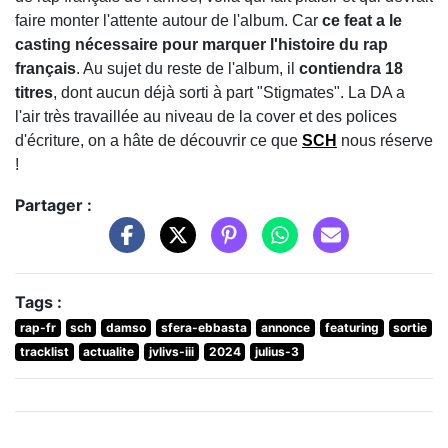
faire monter l'attente autour de l'album. Car
ce feat a le
casting nécessaire pour marquer l'histoire du rap
français
. Au sujet du reste de l'album, il
contiendra 18
titres
, dont aucun déjà sorti à part "Stigmates". La DA a
l'air très travaillée au niveau de la cover et des polices
d'écriture, on a hâte de découvrir ce que
SCH
nous réserve
!
Partager :
Tags :
rap-fr
sch
damso
sfera-ebbasta
annonce
featuring
sortie
tracklist
actualite
jvlivs-iii
2024
julius-3