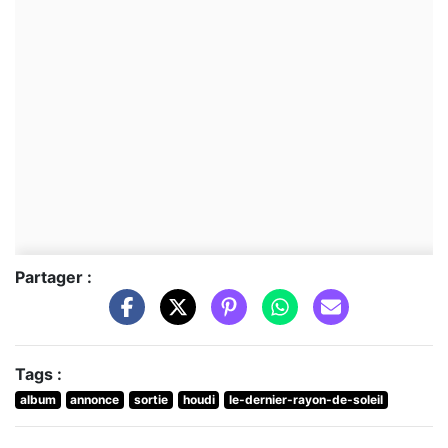
Partager :
Tags :
album
annonce
sortie
houdi
le-dernier-rayon-de-soleil