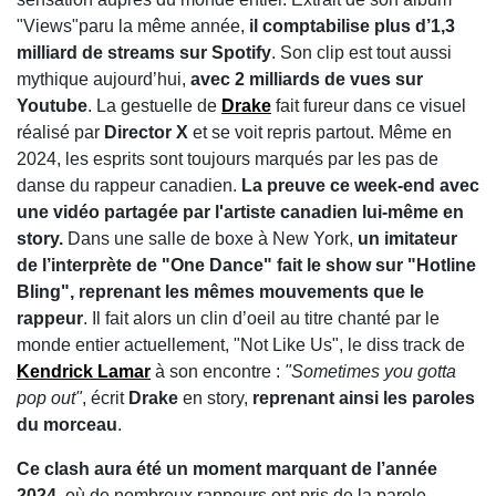
"Views"paru la même année,
il comptabilise plus d’1,3
milliard de streams sur Spotify
. Son clip est tout aussi
mythique aujourd’hui,
avec 2 milliards de vues sur
Youtube
. La gestuelle de
Drake
fait fureur dans ce visuel
réalisé par
Director X
et se voit repris partout. Même en
2024, les esprits sont toujours marqués par les pas de
danse du rappeur canadien.
La preuve ce week-end avec
une vidéo partagée par l'artiste canadien lui-même en
story.
Dans une salle de boxe à New York,
un imitateur
de l’interprète de "One Dance" fait le show sur "Hotline
Bling", reprenant les mêmes mouvements que le
rappeur
. Il fait alors un clin d’oeil au titre chanté par le
monde entier actuellement, "Not Like Us", le diss track de
Kendrick Lamar
à son encontre :
"Sometimes you gotta
pop out"
, écrit
Drake
en story,
reprenant ainsi les paroles
du morceau
.
Ce clash aura été un moment marquant de l’année
2024
, où de nombreux rappeurs ont pris de la parole.