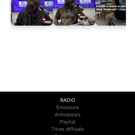
RADIO
Emissions
Animateurs
Playlist
Titres diffusés