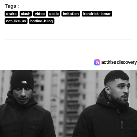
Tags :
drake
clash
video
sosie
imitation
kendrick-lamar
not-like-us
hotline-bling