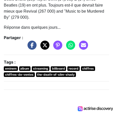
Beatles (19) en ont plus. Toujours est-il que devrait faire
mieux que Revival (267 000) and "Music to be Murdered
By" (279 000).
Réponse dans quelques jours...
Partager :
Tags :
eminem
album
streaming
billboard
record
chiffres
chiffres-de-ventes
the-death-of-slim-shady