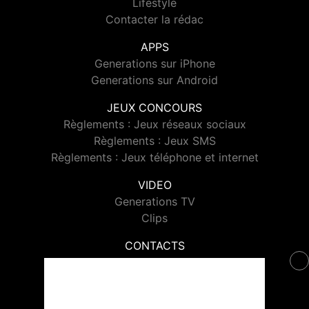
Lifestyle
Contacter la rédac
APPS
Generations sur iPhone
Generations sur Android
JEUX CONCOURS
Règlements : Jeux réseaux sociaux
Règlements : Jeux SMS
Règlements : Jeux téléphone et internet
VIDEO
Generations TV
Clips
CONTACTS
Contacter Generations