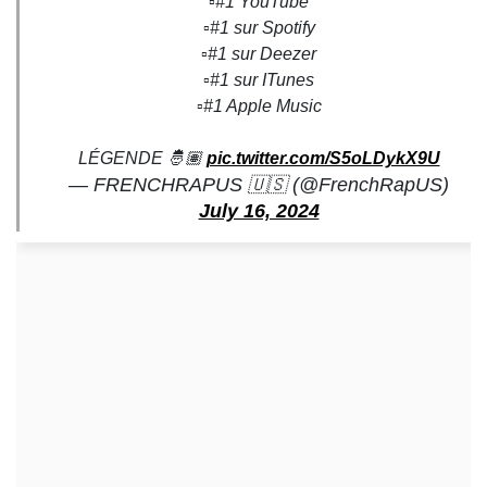
▫️#1 YouTube
▫️#1 sur Spotify
▫️#1 sur Deezer
▫️#1 sur ITunes
▫️#1 Apple Music
LÉGENDE 🤴🏽
pic.twitter.com/S5oLDykX9U
— FRENCHRAPUS 🇺🇸 (@FrenchRapUS)
July 16, 2024