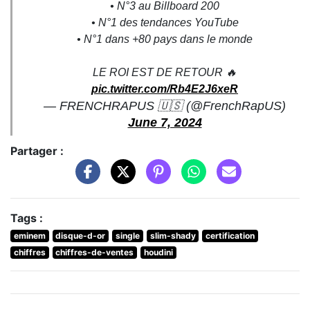
• N°3 au Billboard 200
• N°1 des tendances YouTube
• N°1 dans +80 pays dans le monde
LE ROI EST DE RETOUR 🔥
pic.twitter.com/Rb4E2J6xeR
— FRENCHRAPUS 🇺🇸 (@FrenchRapUS)
June 7, 2024
Partager :
Tags :
eminem
disque-d-or
single
slim-shady
certification
chiffres
chiffres-de-ventes
houdini