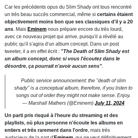
Car les précédents opus du Slim Shady ont tous rencontré
un très beau succès commercial, même si
certains étaient
objectivement moins bon que ses classiques d'il y a 20
ans
. Mais
Eminem
nous prépare encore du très lourd,
avec ce nouveau projet qui arrive, puisqu'il a révélé au
public qu'il s'agira d'un album concept. Dans un post
tweeter, il a en effet écrit :
"The Death of Slim Shady est
un album concept, donc si vous l'écoutez dans le
désordre, ça pourrait n'avoir aucun sens"
.
Public service announcement: the "death of slim
shady" is a conceptual album, therefore, if you listen to
songs out of order they might not make sense. Enjoy.
— Marshall Mathers (@Eminem)
July 11, 2024
Un parti pris risqué à l'heure du streaming et des
playlists, où plus personne n'écoute les albums en
entiers et très rarement dans l'ordre
, mais très
audacieux de la part d'
Eminem
, qui ne veut définitivement