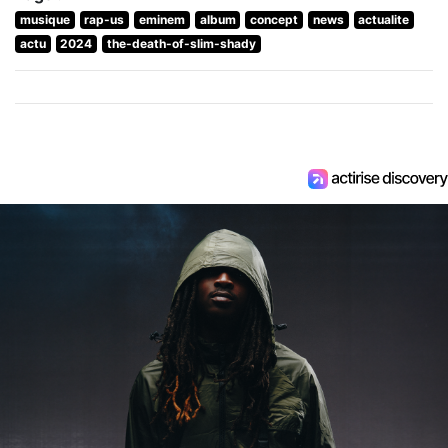
musique
rap-us
eminem
album
concept
news
actualite
actu
2024
the-death-of-slim-shady