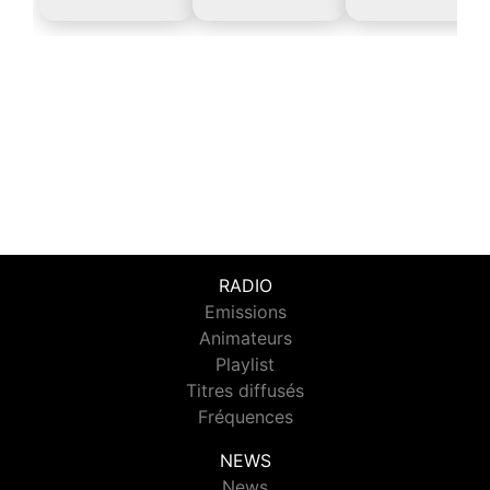
RADIO
Emissions
Animateurs
Playlist
Titres diffusés
Fréquences
NEWS
News