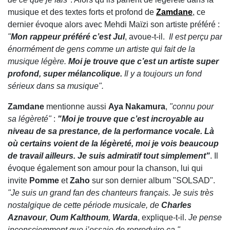
musique et des textes forts et profond de
Zamdane
, ce
dernier évoque alors avec Mehdi Maïzi son artiste préféré :
"
Mon rappeur préféré c’est Jul
, avoue-t-il.
Il est perçu par
énormément de gens comme un artiste qui fait de la
musique légère.
Moi je trouve que c’est un artiste super
profond, super mélancolique.
Il y a toujours un fond
sérieux dans sa musique".
Zamdane
mentionne aussi
Aya Nakamura
,
"connu pour
sa légèreté"
:
"Moi je trouve que c’est incroyable au
niveau de sa prestance, de la performance vocale. Là
où certains voient de la légèreté, moi je vois beaucoup
de travail ailleurs. Je suis admiratif tout simplement"
. Il
évoque également son amour pour la chanson, lui qui
invite
Pomme
et
Zaho
sur son dernier album "SOLSAD".
"Je suis un grand fan des chanteurs français. Je suis très
nostalgique de cette période musicale, de
Charles
Aznavour
,
Oum Kalthoum
,
Warda
, explique-t-il.
Je pense
inconsciemment que j’essaie de reproduire ça."