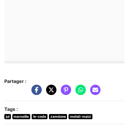
Partager :
Tags :
jul
marseille
le-code
zamdane
mehdi-maizi