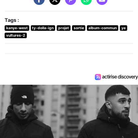
Tags :
kanye-west
ty-dolla-ign
projet
sortie
album-commun
ye
vultures-2