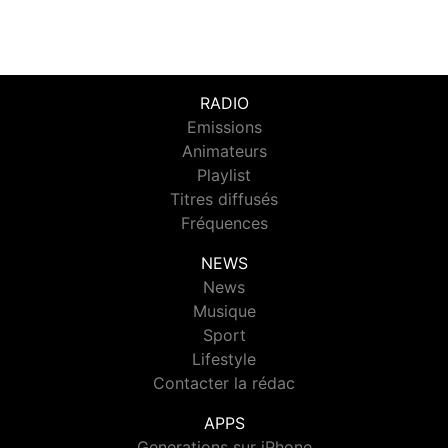
RADIO
Emissions
Animateurs
Playlist
Titres diffusés
Fréquences
NEWS
News
Musique
Sport
Lifestyle
Contacter la rédac
APPS
Generations sur iPhone