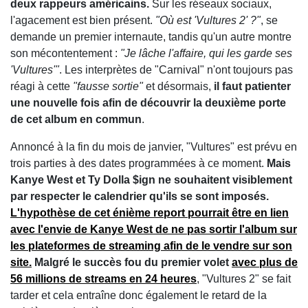
deux rappeurs américains.
Sur les réseaux sociaux,
l'agacement est bien présent.
"Où est 'Vultures 2' ?"
, se
demande un premier internaute, tandis qu'un autre montre
son mécontentement :
"Je lâche l'affaire, qui les garde ses
'Vultures'"
. Les interprètes de "Carnival" n'ont toujours pas
réagi à cette
"fausse sortie"
et désormais,
il faut patienter
une nouvelle fois afin de découvrir la deuxième porte
de cet album en commun
.
Annoncé à la fin du mois de janvier, "Vultures" est prévu en
trois parties à des dates programmées à ce moment.
Mais
Kanye West et Ty Dolla $ign ne souhaitent visiblement
par respecter le calendrier qu'ils se sont imposés.
L'hypothèse de cet énième report pourrait être en lien
avec l'envie de Kanye West de ne pas sortir l'album sur
les plateformes de streaming afin de le vendre sur son
site.
Malgré le succès fou du premier volet
avec plus de
56 millions de streams en 24 heures
, "Vultures 2" se fait
tarder et cela entraîne donc également le retard de la