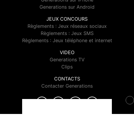
Generations sur Android
JEUX CONCOURS
Règlements : Jeux réseaux sociaux
Règlements : Jeux SMS
Règlements : Jeux téléphone et internet
VIDEO
Generations TV
Clips
CONTACTS
Contacter Generations
© 2026 Generations Tous droits réservés.
Signaler un contenu
-
Mentions légales
-
Politique de cookies
-