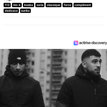
113
rim-k
booba
serie
classique
force
compliment
dedicace
ourika