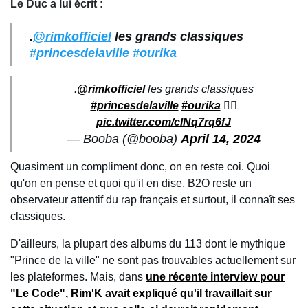
Le Duc a lui écrit :
.
@rimkofficiel
les grands classiques
#princesdelaville
#ourika
.
@rimkofficiel
les grands classiques
#princesdelaville
#ourika
🏴‍☠️
pic.twitter.com/clNq7rq6fJ
— Booba (@booba)
April 14, 2024
Quasiment un compliment donc, on en reste coi. Quoi
qu'on en pense et quoi qu'il en dise, B2O reste un
observateur attentif du rap français et surtout, il connaît ses
classiques.
D'ailleurs, la plupart des albums du 113 dont le mythique
"Prince de la ville" ne sont pas trouvables actuellement sur
les plateformes. Mais, dans
une récente interview pour
"Le Code", Rim'K avait expliqué qu'il travaillait sur