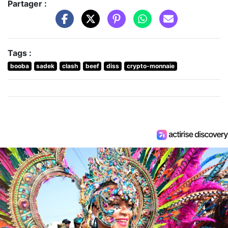
Partager :
Tags :
booba
sadek
clash
beef
diss
crypto-monnaie