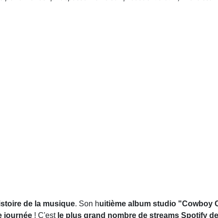
istoire de la musique
. Son h
uitième album studio "Cowboy 
e journée
! C'est
le plus grand nombre de streams Spotify de