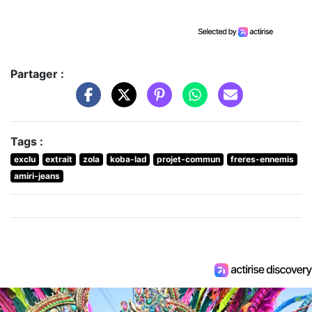
Partager :
Tags :
exclu
extrait
zola
koba-lad
projet-commun
freres-ennemis
amiri-jeans