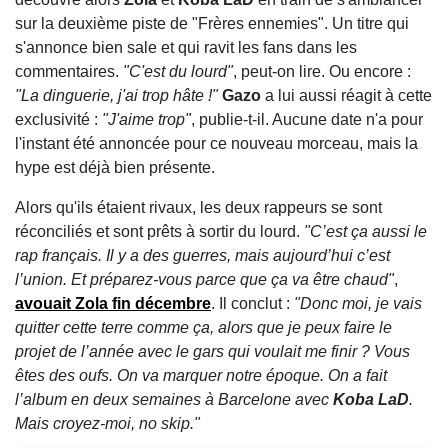
sur la deuxième piste de "Frères ennemies". Un titre qui
s'annonce bien sale et qui ravit les fans dans les
commentaires.
"C'est du lourd"
, peut-on lire. Ou encore :
"La dinguerie, j'ai trop hâte !"
Gazo
a lui aussi réagit à cette
exclusivité :
"J'aime trop"
, publie-t-il. Aucune date n'a pour
l'instant été annoncée pour ce nouveau morceau, mais la
hype est déjà bien présente.
Alors qu'ils étaient rivaux, les deux rappeurs se sont
réconciliés et sont prêts à sortir du lourd.
"C’est ça aussi le
rap français. Il y a des guerres, mais aujourd’hui c’est
l’union. Et préparez-vous parce que ça va être chaud"
,
avouait
Zola
fin décembre
. Il conclut :
"Donc moi, je vais
quitter cette terre comme ça, alors que je peux faire le
projet de l’année avec le gars qui voulait me finir ? Vous
êtes des oufs. On va marquer notre époque.
On a fait
l’album en deux semaines à Barcelone avec
Koba LaD
.
Mais croyez-moi, no skip."