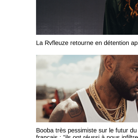
La Rvfleuze retourne en détention a
Booba très pessimiste sur le futur du
français : "ils ont réussi à nous infiltre