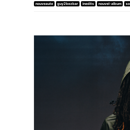
nouveaute
guy2bezbar
inedits
nouvel-album
so