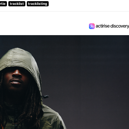
rtie
tracklist
tracklisting