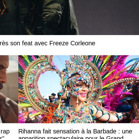
près son feat avec Freeze Corleone
 rap
Rihanna fait sensation à la Barbade : une
r"
apparition spectaculaire pour le Grand