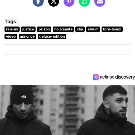
Tags :
rap-us
justice
prison
nouveaute
clip
album
tory-lanez
video
annonce
deluxe-edition