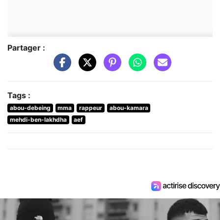
Partager :
Tags :
abou-debeing
mma
rappeur
abou-kamara
mehdi-ben-lakhdha
aef