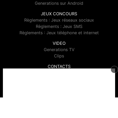
Generations sur Android
JEUX CONCOURS
Règlements : Jeux réseaux sociaux
Règlements : Jeux SMS
Règlements : Jeux téléphone et internet
VIDEO
Generations TV
Clips
CONTACTS
Contacter Generations
© 2026 Generations Tous droits réservés.
Signaler un contenu
-
Mentions légales
-
Politique de cookies
-