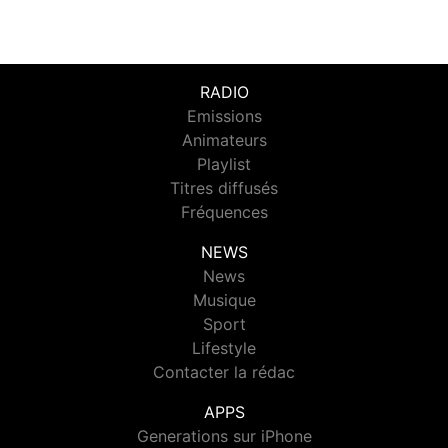
RADIO
Emissions
Animateurs
Playlist
Titres diffusés
Fréquences
NEWS
News
Musique
Sport
Lifestyle
Contacter la rédac
APPS
Generations sur iPhone