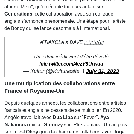
album "Melo", qu’on écoute toujours autant sur
Generations
, cette collaboration avec son collègue
anglais s’annonce phénoménale. Une étape pour l’artiste
de Bondy qui se lance désormais à l’international.
🚨TIAKOLA X DAVE 🇫🇷🇬🇧
Un extrait inédit vient d’être dévoilé
!
pic.twitter.com/4ezY8Urwqg
— Kultur (@Kulturlesite_)
July 31, 2023
Une multiplication des collaborations entre
France et Royaume-Uni
Depuis quelques années, les collaborations entre artistes
français et anglais ne cessent de se multiplier. En 2020,
Angèle travaillait avec
Dua Lipa
sur "Fever".
Aya
Nakamura
invitait
Stormzy
sur "Plus Jamais". Un an plus
tard, c’est
Oboy
qui a la chance de collaborer avec
Jorja