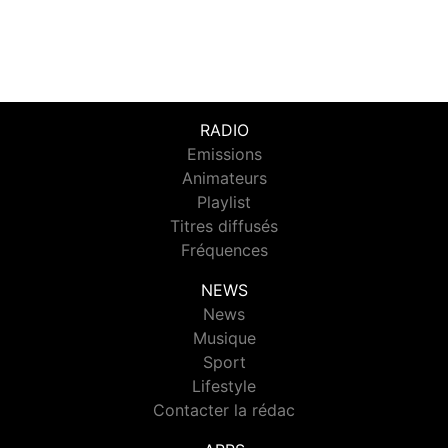
RADIO
Emissions
Animateurs
Playlist
Titres diffusés
Fréquences
NEWS
News
Musique
Sport
Lifestyle
Contacter la rédac