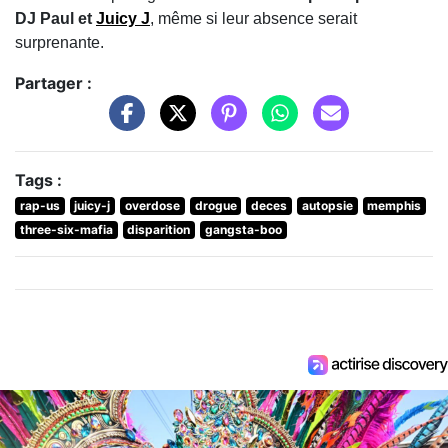
DJ Paul et
Juicy J
, même si leur absence serait
surprenante.
Partager :
Tags :
rap-us
juicy-j
overdose
drogue
deces
autopsie
memphis
three-six-mafia
disparition
gangsta-boo