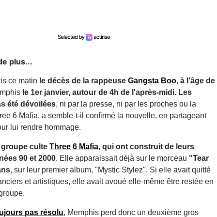
e plus...
is ce matin
le décès de la rappeuse
Gangsta Boo
, à l'âge de
Memphis
le 1er janvier, autour de 4h de l'après-midi. Les
as été dévoilées
, ni par la presse, ni par les proches ou la
ree 6 Mafia, a semble-t-il confirmé la nouvelle, en partageant
our lui rendre hommage.
u groupe culte
Three 6 Mafia
, qui ont construit de leurs
nées 90 et 2000
. Elle apparaissait déjà sur le morceau
"Tear
ans
, sur leur premier album, "Mystic Stylez". Si elle avait quitté
nciers et artistiques, elle avait avoué elle-même être restée en
groupe.
oujours pas résolu
, Memphis perd donc un deuxième gros