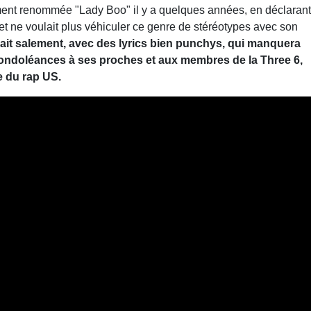
lement renommée "Lady Boo" il y a quelques années, en déclarant
 et ne voulait plus véhiculer ce genre de stéréotypes avec son
kait salement, avec des lyrics bien punchys, qui manquera
ondoléances à ses proches et aux membres de la Three 6,
e du rap US.