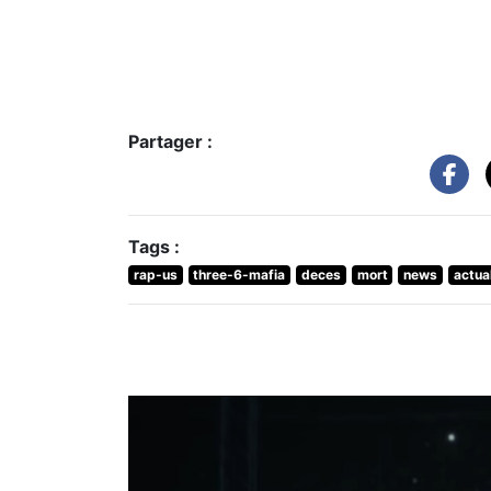
Partager :
Tags :
rap-us
three-6-mafia
deces
mort
news
actual