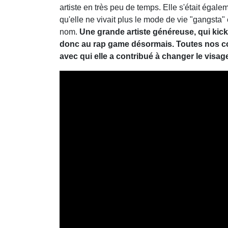
artiste en très peu de temps. Elle s'était éga
qu'elle ne vivait plus le mode de vie "gangsta"
nom.
Une grande artiste généreuse, qui kic
donc au rap game désormais. Toutes nos c
avec qui elle a contribué à changer le visag