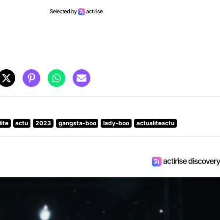
ite
actu
2023
gangsta-boo
lady-boo
actualiteactu