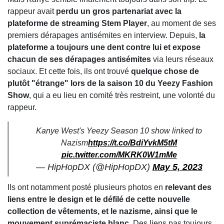
rappeur avait
perdu un gros partenariat avec la
plateforme de streaming Stem Player
, au moment de ses
premiers dérapages antisémites en interview. Depuis,
la
plateforme a toujours une dent contre lui et expose
chacun de ses dérapages antisémites
via leurs réseaux
sociaux. Et cette fois, ils ont trouvé
quelque chose de
plutôt "étrange" lors de la saison 10 du Yeezy Fashion
Show
, qui a eu lieu en comité très restreint, une volonté du
rappeur.
Kanye West's Yeezy Season 10 show linked to
Nazism
https://t.co/BdiYvkM5tM
pic.twitter.com/MKRK0W1mMe
— HipHopDX (@HipHopDX)
May 5, 2023
Ils ont notamment posté plusieurs photos en
relevant des
liens entre le design et le défilé de cette nouvelle
collection de vêtements, et le nazisme, ainsi que le
mouvement suprémaciste blanc
. Des liens pas toujours