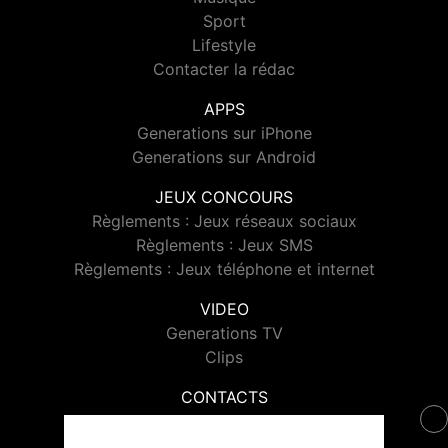
Sport
Lifestyle
Contacter la rédac
APPS
Generations sur iPhone
Generations sur Android
JEUX CONCOURS
Règlements : Jeux réseaux sociaux
Règlements : Jeux SMS
Règlements : Jeux téléphone et internet
VIDEO
Generations TV
Clips
CONTACTS
Contacter Generations