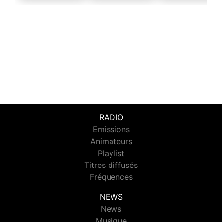
RADIO
Emissions
Animateurs
Playlist
Titres diffusés
Fréquences
NEWS
News
Musique