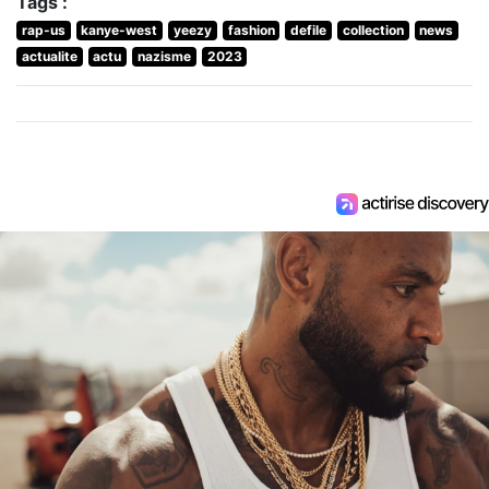
Tags :
rap-us
kanye-west
yeezy
fashion
defile
collection
news
actualite
actu
nazisme
2023