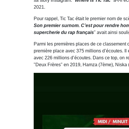
sa story Instagram. "
Where is Tic Tac
" a-t-il 
2021.
Pour rappel, Tic Tac était le premier nom de 
Son premier surnom. C’est pour rendre homm
supercherie du rap français
" avait ainsi sou
Parmi les premières places de ce classement qui
première place avec 375 millions d’écoutes. I
avec 226 millions d’écoutes. Dans ce top, on 
"Deux Frères" en 2019, Hamza (7ème), Niska 