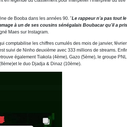
écrit en légende du classement pour interpeller l'interprète du titre 
scène de Booba dans les années 90. "
Le rappeur n’a pas tout l
age à un de ses cousins sénégalais Boubacar qu’il a pris 
ligné Maes sur Instagram.
 comptabilise les chiffres cumulés des mois de janvier, février
l est suivi de Ninho deuxième avec 333 millions de streams. Enf
retrouve également Tiakola (4ème), Gazo (5ème), le groupe PNL 
(8ème)et le duo Djadja & Dinaz (10ème).