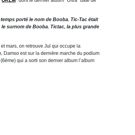
"
OKLM
" dont le dernier album "Ultra" date de
e temps porté le nom de Booba. Tic-Tac était
le surnom de Booba. Tictac, la plus grande
 et mars, on retrouve Jul qui occupe la
in, Damso est sur la dernière marche du podium
(6ème) qui a sorti son dernier album l’album