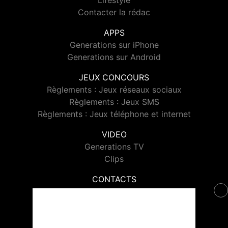
Lifestyle
Contacter la rédac
APPS
Generations sur iPhone
Generations sur Android
JEUX CONCOURS
Règlements : Jeux réseaux sociaux
Règlements : Jeux SMS
Règlements : Jeux téléphone et internet
VIDEO
Generations TV
Clips
CONTACTS
Contacter Generations