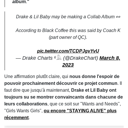
album."
Drake & Lil Baby may be making a Collab Album 👀
According to Black Coffee this was said by Coach K
(part owner of QC).
pic.twitter.com/TCDPJgvYvU
— Drake Charts ⁶𓅓 (@DrakeChart)
March 8,
2023
Une affirmation plutôt claire, qui
nous donne l'espoir de
pouvoir prochainement découvrir ce projet commun
. Il
faut dire que jusqu'à maintenant,
Drake et Lil Baby ont
toujours su se montrer convaincants dans chacune de
leurs collaborations
, que ce soit sur "Wants and Needs",
"Girls Wants Girls",
ou encore "STAYING ALIVE" plus
récemment
.