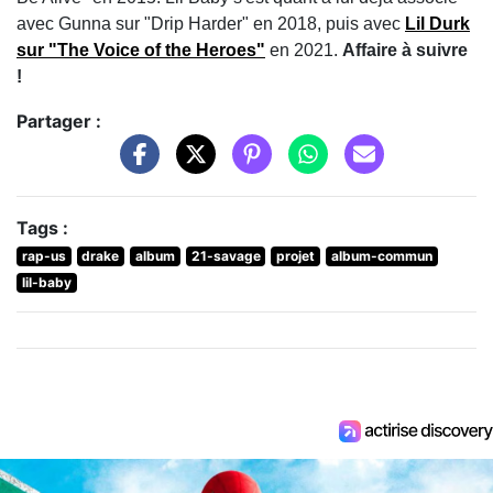
avec Gunna sur "Drip Harder" en 2018, puis avec
Lil Durk
sur "The Voice of the Heroes"
en 2021.
Affaire à suivre
!
Partager :
Tags :
rap-us
drake
album
21-savage
projet
album-commun
lil-baby