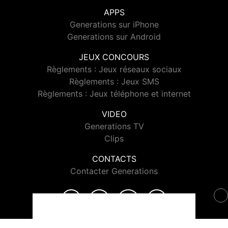
APPS
Generations sur iPhone
Generations sur Android
JEUX CONCOURS
Règlements : Jeux réseaux sociaux
Règlements : Jeux SMS
Règlements : Jeux téléphone et internet
VIDEO
Generations TV
Clips
CONTACTS
Contacter Generations