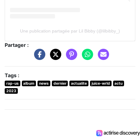
Une publication partagée par Lil Bibby (@lilbibby_)
Partager :
Tags :
rap-us
album
news
dernier
actualite
juice-wrld
actu
2023