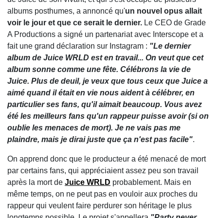
albums posthumes, a annoncé qu'
un nouvel opus allait
voir le jour et que ce serait le dernier.
Le CEO de Grade
A Productions a signé un partenariat avec Interscope et a
fait une grand déclaration sur Instagram :
"Le dernier
album de Juice WRLD est en travail... On veut que cet
album sonne comme une fête. Célébrons la vie de
Juice. Plus de deuil, je veux que tous ceux que Juice a
aimé quand il était en vie nous aident à célébrer, en
particulier ses fans, qu'il aimait beaucoup. Vous avez
été les meilleurs fans qu'un rappeur puisse avoir (si on
oublie les menaces de mort). Je ne vais pas me
plaindre, mais je dirai juste que ça n'est pas facile"
.
On apprend donc que le producteur a été menacé de mort
par certains fans, qui appréciaient assez peu son travail
après la mort de
Juice WRLD
probablement. Mais en
même temps, on ne peut pas en vouloir aux proches du
rappeur qui veulent faire perdurer son héritage le plus
longtemps possible. Le projet s'appellera
"Party never