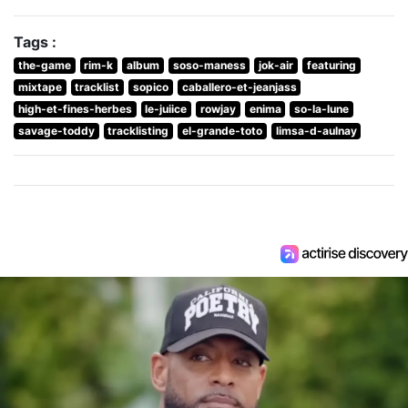
Tags :
the-game
rim-k
album
soso-maness
jok-air
featuring
mixtape
tracklist
sopico
caballero-et-jeanjass
high-et-fines-herbes
le-juiice
rowjay
enima
so-la-lune
savage-toddy
tracklisting
el-grande-toto
limsa-d-aulnay