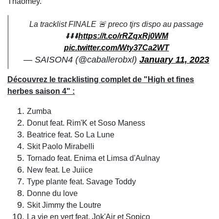
Thaomey.
La tracklist FINALE 🚨 preco tjrs dispo au passage
⬇️⬇️⬇️
https://t.co/rRZqxRj0WM
pic.twitter.com/Wty37Ca2WT
— SAISON4 (@caballerobxl)
January 11, 2023
Découvrez le tracklisting complet de "High et fines
herbes saison 4" :
Zumba
Donut feat. Rim'K et Soso Maness
Beatrice feat. So La Lune
Skit Paolo Mirabelli
Tornado feat. Enima et Limsa d'Aulnay
New feat. Le Juiice
Type plante feat. Savage Toddy
Donne du love
Skit Jimmy the Loutre
La vie en vert feat. Jok'Air et Sopico