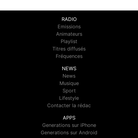
RADIO
Emissions
Animateurs
Playlist
Titres diffusés
Fréquences
NEWS
News
Musique
Sport
Lifestyle
Contacter la rédac
APPS
Generations sur iPhone
Generations sur Android