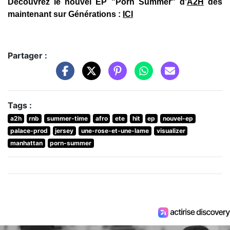
Découvrez le nouvel EP "Porn Summer" d'
A2H
dès
maintenant sur Générations :
ICI
Partager :
Tags :
a2h
rnb
summer-time
afro
ete
hit
ep
nouvel-ep
palace-prod
jersey
une-rose-et-une-lame
visualizer
manhattan
porn-summer