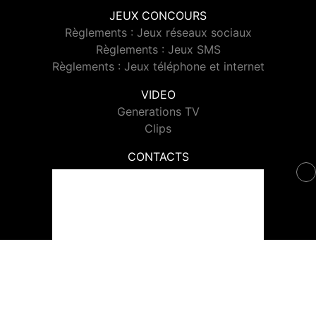
JEUX CONCOURS
Règlements : Jeux réseaux sociaux
Règlements : Jeux SMS
Règlements : Jeux téléphone et internet
VIDEO
Generations TV
Clips
CONTACTS
Contacter Generations
© 2026 Generations Tous droits réservés.
Signaler un contenu
-
Mentions légales
-
Politique de cookies
-
Contact