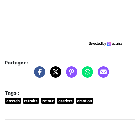
Partager :
Tags :
dosseh
retraite
retour
carriere
emotion