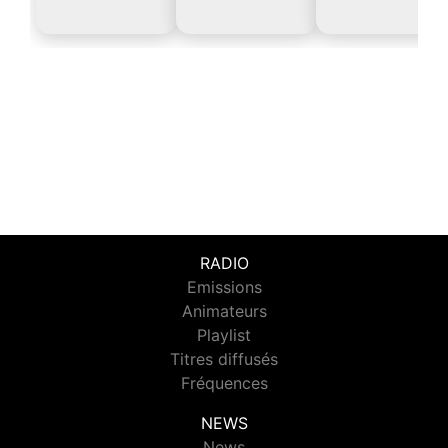
RADIO
Emissions
Animateurs
Playlist
Titres diffusés
Fréquences
NEWS
News