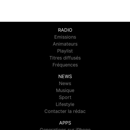
RADIO
Emissions
Animateurs
Playlist
Titres diffusés
Fréquences
NEWS
News
Musique
Sport
Lifestyle
Contacter la rédac
APPS
Generations sur iPhone