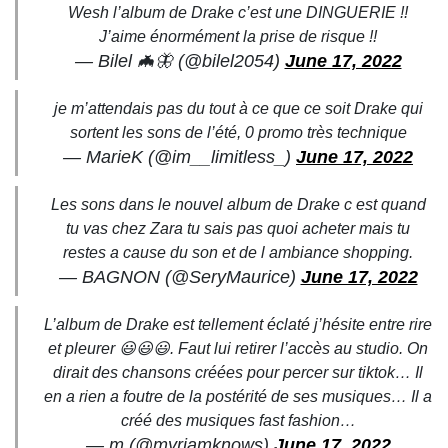
Wesh l’album de Drake c’est une DINGUERIE !!
J’aime énormément la prise de risque !!
— Bilel 🦇🦋 (@bilel2054)
June 17, 2022
je m’attendais pas du tout à ce que ce soit Drake qui
sortent les sons de l’été, 0 promo très technique
— MarieK (@im__limitless_)
June 17, 2022
Les sons dans le nouvel album de Drake c est quand
tu vas chez Zara tu sais pas quoi acheter mais tu
restes a cause du son et de l ambiance shopping.
— BAGNON (@SeryMaurice)
June 17, 2022
L’album de Drake est tellement éclaté j’hésite entre rire
et pleurer 😃😃😃. Faut lui retirer l’accès au studio. On
dirait des chansons créées pour percer sur tiktok… Il
en a rien a foutre de la postérité de ses musiques… Il a
créé des musiques fast fashion…
— m (@myriamknows)
June 17, 2022