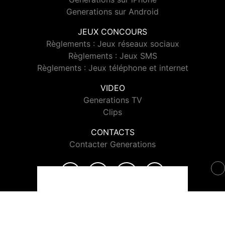
Generations sur Android
JEUX CONCOURS
Règlements : Jeux réseaux sociaux
Règlements : Jeux SMS
Règlements : Jeux téléphone et internet
VIDEO
Generations TV
Clips
CONTACTS
Contacter Generations
© 2026 Generations Tous droits réservés.
Signaler un contenu
-
Mentions légales
-
Politique de cookies
-