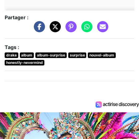
Partager :
Tags :
drake
album
album-surprise
surprise
nouvel-album
honestly-nevermind