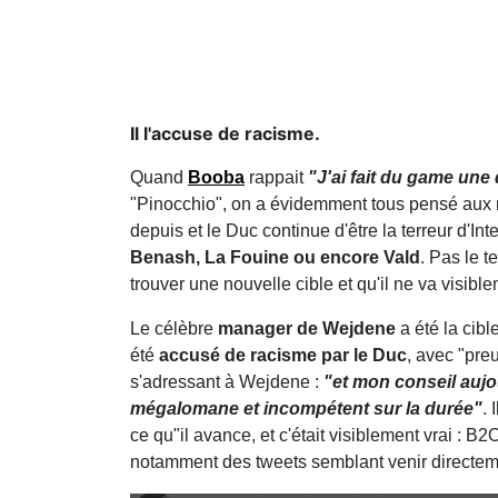
Il l'accuse de racisme.
Quand
Booba
rappait
"J'ai fait du game un
"Pinocchio", on a évidemment tous pensé aux 
depuis et le Duc continue d'être la terreur d'I
Benash, La Fouine ou encore Vald
. Pas le 
trouver une nouvelle cible et qu'il ne va visibl
Le célèbre
manager de Wejdene
a été la cibl
été
accusé de racisme par le Duc
, avec "preu
s'adressant à Wejdene :
"et mon conseil aujo
mégalomane et incompétent sur la durée"
. 
ce qu"il avance, et c'était visiblement vrai : B
notamment des tweets semblant venir directe