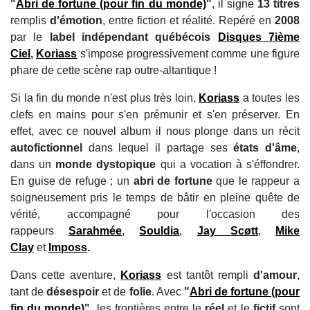
"
Abri de fortune (pour fin du monde)
"
, il signe
13 titres
remplis
d'émotion
, entre fiction et réalité. Repéré en
2008
par le
label indépendant québécois
Disques 7ième
Ciel
,
Koriass
s'impose progressivement comme une figure
phare de cette scène rap outre-altantique !
Si la fin du monde n'est plus très loin,
Koriass
a toutes les
clefs en mains pour s'en prémunir et s'en préserver. En
effet, avec ce nouvel album il nous plonge dans un récit
autofictionnel
dans lequel il partage ses
états d'âme
,
dans un
monde dystopique
qui a vocation à s'éffondrer.
En guise de refuge ; un
abri de fortune
que le rappeur a
soigneusement pris le temps de bâtir en pleine quête de
vérité, accompagné pour l'occasion des
rappeurs
Sarahmée
,
Souldia
,
Jay Scøtt
,
Mike
Clay
et
Imposs
.
Dans cette aventure,
Koriass
est tantôt rempli
d'amour
,
tant de
désespoir
et de
folie
. Avec
"
Abri de fortune (pour
fin du monde)
",
les
frontières entre le
réel
et le
fictif
sont