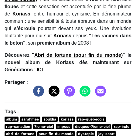
floues
et cette sensation est accentuée par la fine plume
de
Koriass
, entre humour et cynisme. En dénominateur
commun : une sensibilité à toute épreuve dans un monde
qui
s'écroule
pourtant devant ses yeux. Une évolution
bluffante pour qui suit
Koriass
depuis
"Les racines dans
le béton"
, son
premier album
de 2008 !
Découvrez "
Abri de fortune (pour fin du monde)
" le
nouvel album de Koriass dès maintenant sur
Générations :
ICI
Partager :
Tags :
album
sarahmee
souldia
koriass
rap-quebecois
rap-canadien
7ieme-ciel
imposs
disques-7ieme-ciel
rap-inde
abri-de-fortune
pour-fin-du-monde
dystopie
jay-scott