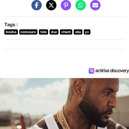
Tags :
booba
concours
tele
duc
chant
alia
yv