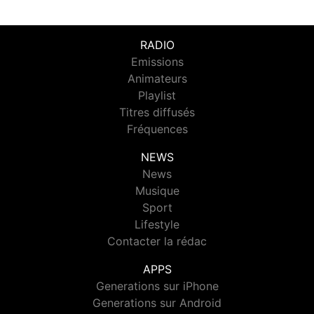
RADIO
Emissions
Animateurs
Playlist
Titres diffusés
Fréquences
NEWS
News
Musique
Sport
Lifestyle
Contacter la rédac
APPS
Generations sur iPhone
Generations sur Android