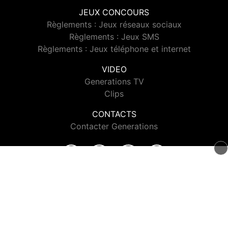
JEUX CONCOURS
Règlements : Jeux réseaux sociaux
Règlements : Jeux SMS
Règlements : Jeux téléphone et internet
VIDEO
Generations TV
Clips
CONTACTS
Contacter Generations
© 2026 Generations Tous droits réservés.
Signaler un contenu
-
Mentions légales
-
Politique de cookies
-
Contact