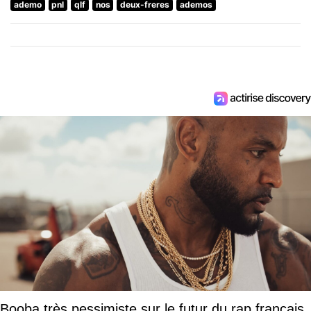
ademo
pnl
qlf
nos
deux-freres
ademos
Booba très pessimiste sur le futur du rap français