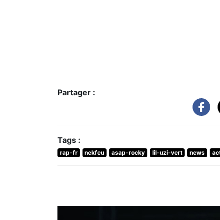
Partager :
Tags :
rap-fr
nekfeu
asap-rocky
lil-uzi-vert
news
ac