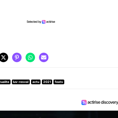
tualite
luv-resval
actu
2021
feats