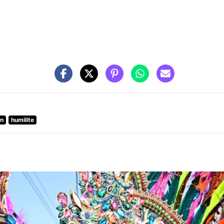
on
humilite