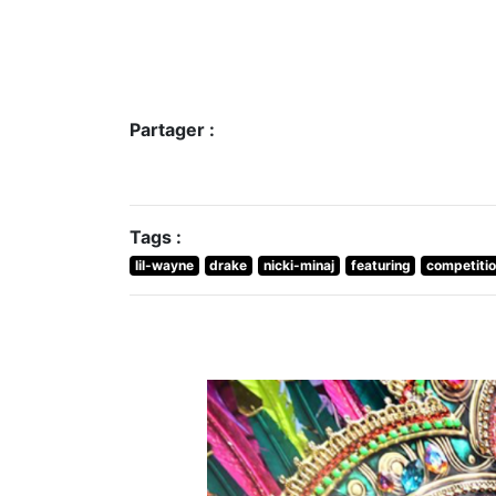
Partager :
Tags :
lil-wayne
drake
nicki-minaj
featuring
competiti