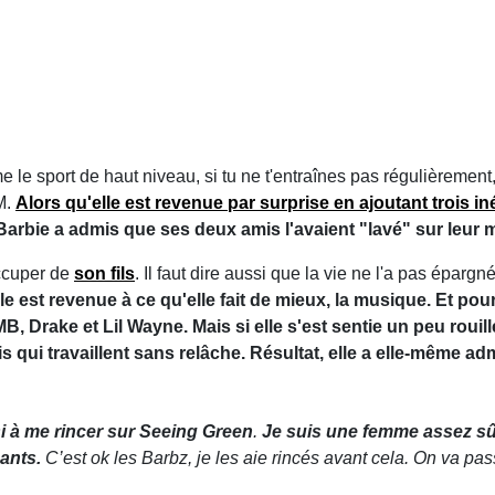
e le sport de haut niveau, si tu ne t'entraînes pas régulièrement
M.
Alors qu'elle est revenue par surprise en ajoutant trois i
t Barbie a admis que ses deux amis l'avaient "lavé" sur le
occuper de
son fils
. Il faut dire aussi que la vie ne l'a pas épar
lle est revenue à ce qu'elle fait de mieux, la musique. Et pou
, Drake et Lil Wayne. Mais si elle s'est sentie un peu rouill
 qui travaillent sans relâche. Résultat, elle a elle-même admi
si à me rincer sur Seeing Green
.
Je suis une femme assez sû
éants.
C’est ok les Barbz, je les aie rincés avant cela. On va passe