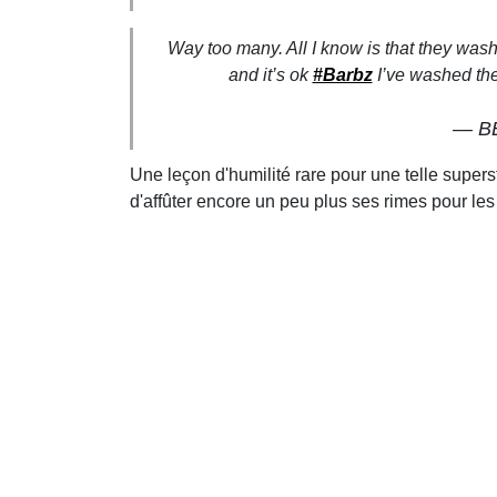
Way too many. All I know is that they wa
and it’s ok
#Barbz
I’ve washed them
— B
Une leçon d'humilité rare pour une telle super
d'affûter encore un peu plus ses rimes pour les 