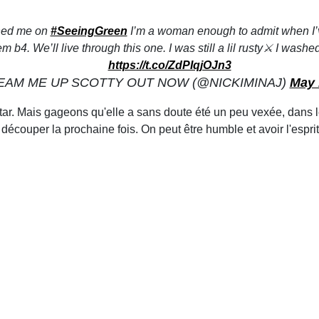
shed me on
#SeeingGreen
I’m a woman enough to admit when I’
 b4. We’ll live through this one. I was still a lil rusty⚔️ I was
https://t.co/ZdPIqjOJn3
EAM ME UP SCOTTY OUT NOW (@NICKIMINAJ)
May 
star. Mais gageons qu'elle a sans doute été un peu vexée, dans l
découper la prochaine fois. On peut être humble et avoir l'esprit