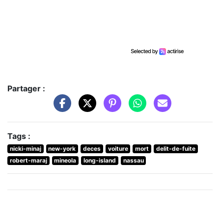
Partager :
Tags :
nicki-minaj
new-york
deces
voiture
mort
delit-de-fuite
robert-maraj
mineola
long-island
nassau