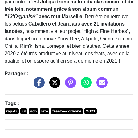
par contre, c'est
Jul
qui trône au top du classement et de
très loin, notamment grâce à son album commun
"13'Organisé"
avec tout Marseille
. Derrière on retrouve
les belges
Caballero et JeanJass avec 21 invitations
lancées
, notamment via leur projet "High & FIne Herbes",
dans lequel on retrouve Youv Dee, Alkpote, Oxmo Puccino,
Chilla, Rim'k, Isha, Lomepal et bien d'autres. Cette année
2020 a été très productive au niveau des feats, avec de la
qualité, et on espère qu'il en sera de même en 2021 !
Partager :
Tags :
rap-fr
jul
sch
leto
freeze-corleone
2021