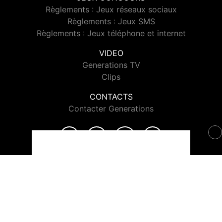
Règlements : Jeux réseaux sociaux
Règlements : Jeux SMS
Règlements : Jeux téléphone et internet
VIDEO
Generations TV
Clips
CONTACTS
Contacter Generations
© 2026 Generations Tous droits réservés.
Signaler un contenu
-
Mentions légales
-
Politique de cookies
-
Contact