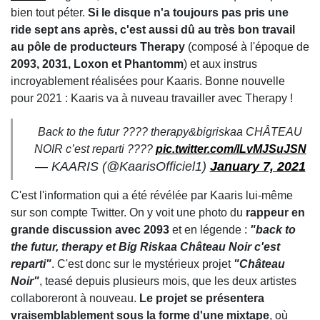
bien tout péter.
Si le disque n'a toujours pas pris une
ride sept ans après, c'est aussi dû au très bon travail
au pôle de producteurs Therapy
(composé à l'époque de
2093, 2031, Loxon et
Phantomm
) et aux instrus
incroyablement réalisées pour Kaaris. Bonne nouvelle
pour 2021 : Kaaris va à nuveau travailler avec Therapy !
Back to the futur ???? therapy&bigriskaa CHÂTEAU
NOIR c’est reparti ????
pic.twitter.com/lLvMJSuJSN
— KAARIS (@KaarisOfficiel1)
January 7, 2021
C'est l'information qui a été révélée par Kaaris lui-même
sur son compte Twitter. On y voit une photo du
rappeur en
grande discussion avec 2093
et en légende :
"back to
the futur, therapy et Big Riskaa Château Noir c'est
reparti"
. C'est donc sur le mystérieux projet
"Château
Noir"
, teasé depuis plusieurs mois, que les deux artistes
collaboreront à nouveau.
Le projet se présentera
vraisemblablement sous la forme d'une mixtape
, où