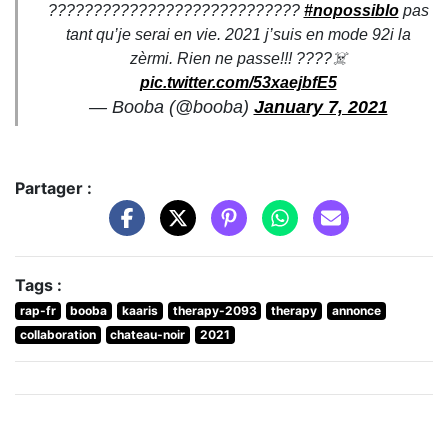
????????????????????????????
#nopossiblo
pas
tant qu’je serai en vie. 2021 j’suis en mode 92i la
zèrmi. Rien ne passe!!! ????‍☠️
pic.twitter.com/53xaejbfE5
— Booba (@booba)
January 7, 2021
Partager :
Tags :
rap-fr
booba
kaaris
therapy-2093
therapy
annonce
collaboration
chateau-noir
2021