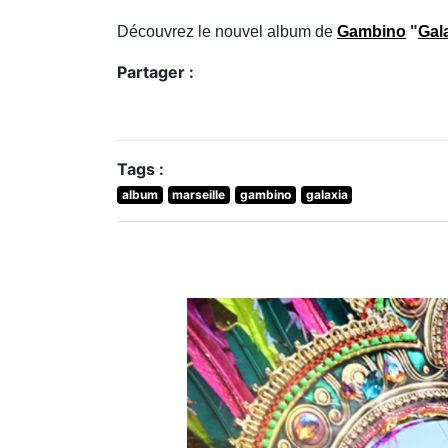
Découvrez le nouvel album de
Gambino
"
Gal
Partager :
Tags :
album
marseille
gambino
galaxia