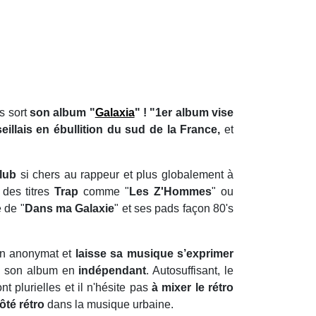
s sort
son album "
Galaxia
" ! "1er album vise
illais en ébullition du sud de la France,
et
lub
si chers au rappeur et plus globalement à
es titres
Trap
comme "
Les Z'Hommes
" ou
e de "
Dans ma Galaxie
" et ses pads façon 80's
n anonymat et
laisse sa musique s’exprimer
é son album en
indépendant
. Autosuffisant, le
t plurielles et il n'hésite pas
à mixer le rétro
̂té rétro
dans la musique urbaine.