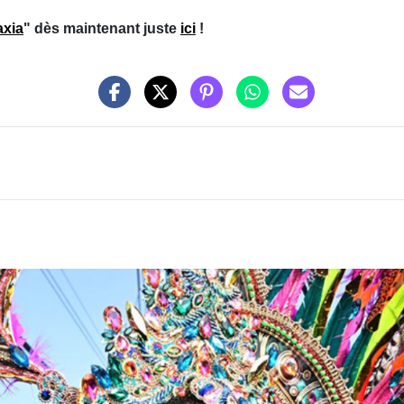
axia
" dès maintenant juste
ici
!