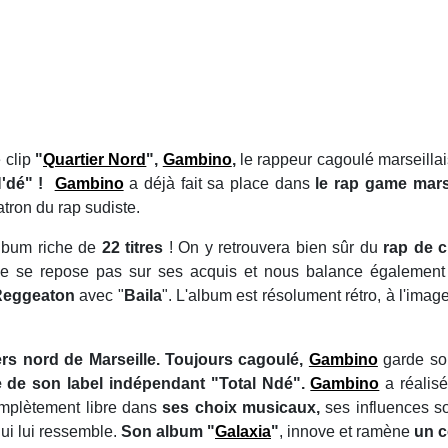
 clip
"
Quartier Nord
",
Gambino
,
le rappeur cagoulé marseillai
N'dé" !
Gambino
a déjà fait sa place dans
le rap game marse
tron du rap sudiste.
lbum riche de
22 titres
! On y retrouvera bien sûr du
rap de c
e se repose pas sur ses acquis et nous balance également d
Reggeaton
avec "
Baila
". L'album est résolument rétro, à l'imag
rs nord de Marseille. Toujours cagoulé,
Gambino
garde so
te de son label indépendant "Total Ndé".
Gambino
a réalis
mplètement libre dans
ses choix musicaux,
ses influences son
ui lui ressemble.
Son album "
Galaxia
"
, innove et ramène
un co