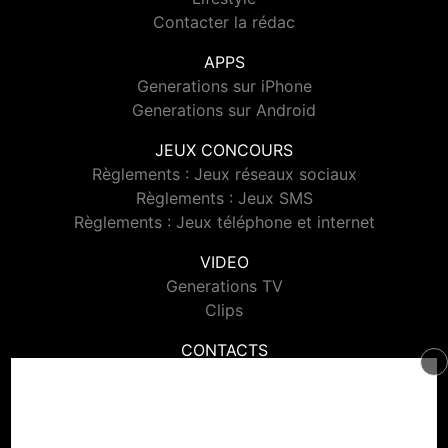
Contacter la rédac
APPS
Generations sur iPhone
Generations sur Android
JEUX CONCOURS
Règlements : Jeux réseaux sociaux
Règlements : Jeux SMS
Règlements : Jeux téléphone et internet
VIDEO
Generations TV
Clips
CONTACTS
Contacter Generations