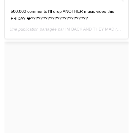
500,000 comments I’ll drop ANOTHER music video this
FRIDAY ❤️????????????????????????
Une publication partagée par
IM BACK AND THEY MAD
(@6ix9ine) le 16 Mai 2020 à 11 :58 PDT