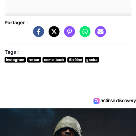
Partager :
Tags :
instagram
retour
come-back
6ix9ine
gooba