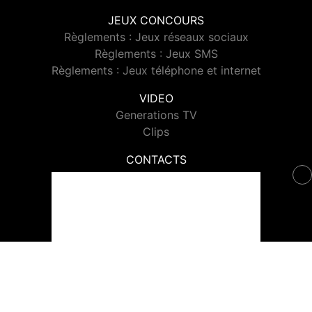
JEUX CONCOURS
Règlements : Jeux réseaux sociaux
Règlements : Jeux SMS
Règlements : Jeux téléphone et internet
VIDEO
Generations TV
Clips
CONTACTS
Contacter Generations
© 2026 Generations Tous droits réservés.
Signaler un contenu
-
Mentions légales
-
Politique de cookies
-
Contact