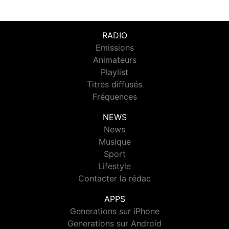
RADIO
Emissions
Animateurs
Playlist
Titres diffusés
Fréquences
NEWS
News
Musique
Sport
Lifestyle
Contacter la rédac
APPS
Generations sur iPhone
Generations sur Android