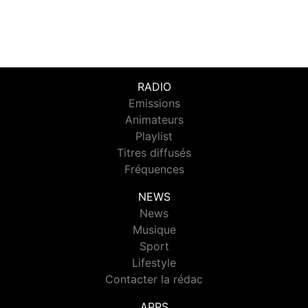
RADIO
Emissions
Animateurs
Playlist
Titres diffusés
Fréquences
NEWS
News
Musique
Sport
Lifestyle
Contacter la rédac
APPS