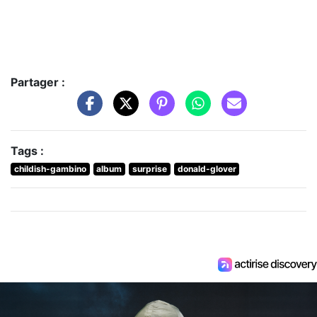
Partager :
Tags :
childish-gambino
album
surprise
donald-glover