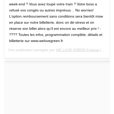
week-end ? Vous avez loupé votre train ? Votre boss a
refusé vos congés ou autres imprévus… No worries!
L’option remboursement sans conditions sera bientôt mise
en place sur notre billetterie, donc on dé-stress et on
réserve son billet alors qu’il est encore au meilleur prix ! -
???? Toutes les infos, programmation complète, détails et
billetterie sur www.welovegreen.fr
Une publication partagée par
WE LOVE GREEN Festival
(@welovegreen) le 11 Mars 2020 à 5 :06 PDT