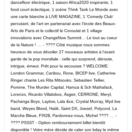
dancefloor électrique, 1 saison Africa2020 inspirante, 1
food court éclectique, 1 scène Think Tank Le Monde avec
une carte blanche à LIVE MAGAZINE, 1 ‘Comedy Club’
percutant, de l'art en partenariat avec l'école des Beaux-
Arts de Paris et le collectif le Consulat et 1 village
innovations avec ChangeNow Summit… Le tout au coeur
de la Nature ! .... - ???? Côté musique nous sommes
heureux de vous dévoiler 27 nouveaux artistes à l’avant
garde de la pop mondiale : celle qui surprend, déroute,
intrigue, émeut. Prêt pour la secousse ? WELCOME:
London Grammar, Caribou, Rone, BICEP live, Catherine
Ringer chante Les Rita Mitsouko, Sebastien Tellier,
Pomme, The Murder Capital, Hamza & Sch Mathafack,
Lorenzo, Ricardo Villalobos, Ásgeir, CERRONE, Meryl,
Pachanga Boys, Laylow, Lala &ce, Crystal Murray, Myd live
band, Weyes Blood, Hatik, Saint DX, Joesef, Polycool, La
Marche Bleue, P.R2B, Pardonnez-nous, Michel ???? .... -
???? PSSST - Option remboursement billet bientôt
disponible ! Votre mère décide de caler son bday le même