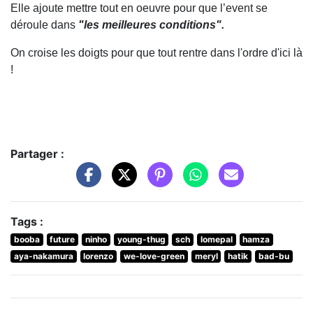
Elle ajoute mettre tout en oeuvre pour que l’event se
déroule dans
"les meilleures conditions".
On croise les doigts pour que tout rentre dans l'ordre d'ici là
!
Partager :
Tags :
booba
future
ninho
young-thug
sch
lomepal
hamza
aya-nakamura
lorenzo
we-love-green
meryl
hatik
bad-bu