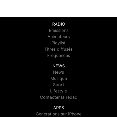
RADIO
Emissions
Animateurs
Playlist
Titres diffusés
Fréquences
NEWS
News
Musique
Sport
Lifestyle
Contacter la rédac
APPS
Generations sur iPhone