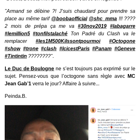
"Armand se débine ?! J’suis chaudard pour prendre sa
place au même tarif
@boobaofficial
@shc_mma
!!! ????
2 mois de prépa ça me va
#30nov2019
#labagarre
#lemillion5
#tonfilstalaché
Ton Padré du Clash va le
remplacer
#les1M500Kilssontpourmoi
#Octogone
#show
#trone
#clash
#IcicestParis
#Panam
#Geneve
#Tintintin
????????"
.
Le Duc de Boulogne
ne s’est toujours pas exprimé sur le
sujet. Pensez-vous que l’octogone sans règle avec
MC
Jean Gab’1
verra le jour? Affaire à suivre...
Peinda.B.