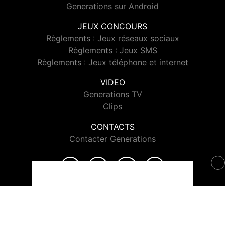
Generations sur Android
JEUX CONCOURS
Règlements : Jeux réseaux sociaux
Règlements : Jeux SMS
Règlements : Jeux téléphone et internet
VIDEO
Generations TV
Clips
CONTACTS
Contacter Generations
© 2026 Generations Tous droits réservés.
Signaler un contenu
-
Mentions légales
-
Politique de cookies
-