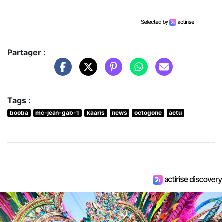
Partager :
Tags :
booba
mc-jean-gab-1
kaaris
news
octogone
actu