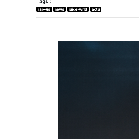
Tags :
rap-us
news
juice-wrld
actu